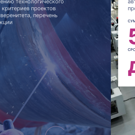
чению технологического
ав
ь критериев проектов
пр
веренитета, перечень
СУМ
укции
СРО
1%
Подробнее