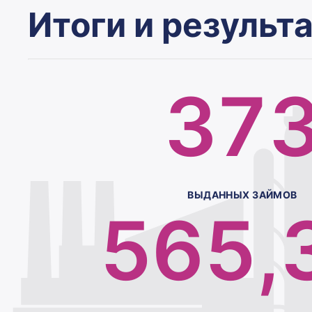
2
3
2
2
6
Итоги и результ
3
4
3
3
7
4
5
4
ВЫДАННЫХ ЗАЙМОВ
5
6
5
,