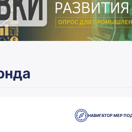
онда
НАВИГАТОР МЕР П