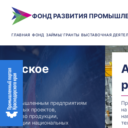
ФОНД РАЗВИТИЯ ПРОМЫШЛ
ГЛАВНАЯ
ФОНД
ЗАЙМЫ/ ГРАНТЫ
ВЫСТАВОЧНАЯ ДЕЯТЕ
гическое
А
во
р
йма промышленным предприятиям
Пр
стиционных проектов,
на
оизводство продукции,
на
р продукции национальных
те