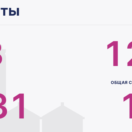
0
2
0
аты
1
3
1
2
0
ОБЩАЯ 
3
1