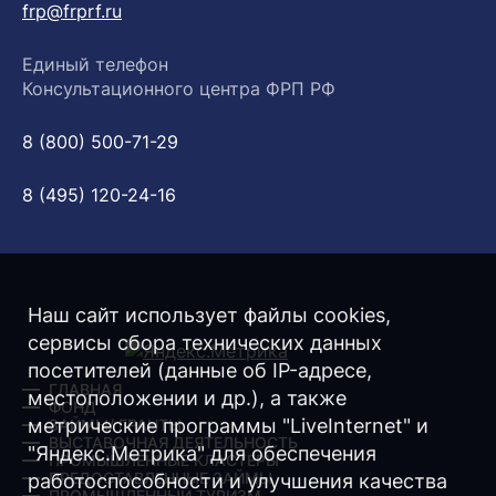
frp@frprf.ru
Единый телефон
Консультационного центра ФРП РФ
8 (800) 500-71-29
8 (495) 120-24-16
Наш сайт использует файлы cookies,
сервисы сбора технических данных
посетителей (данные об IP-адресе,
ГЛАВНАЯ
местоположении и др.), а также
ФОНД
метрические программы "LiveInternet" и
ЗАЙМЫ/ ГРАНТЫ
ВЫСТАВОЧНАЯ ДЕЯТЕЛЬНОСТЬ
"Яндекс.Метрика" для обеспечения
ПРОМЫШЛЕННЫЕ КЛАСТЕРЫ
ПРЕДОСТАВЛЕННЫЕ ЗАЙМЫ
работоспособности и улучшения качества
ПРОМЫШЛЕННЫЙ ТУРИЗМ