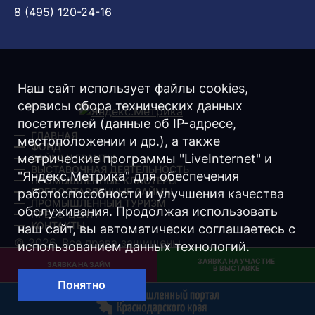
8 (495) 120-24-16
Наш сайт использует файлы cookies,
сервисы сбора технических данных
посетителей (данные об IP-адресе,
ГЛАВНАЯ
местоположении и др.), а также
ФОНД
метрические программы "LiveInternet" и
ЗАЙМЫ/ ГРАНТЫ
ВЫСТАВОЧНАЯ ДЕЯТЕЛЬНОСТЬ
"Яндекс.Метрика" для обеспечения
ПРОМЫШЛЕННЫЕ КЛАСТЕРЫ
ПРЕДОСТАВЛЕННЫЕ ЗАЙМЫ
работоспособности и улучшения качества
ПРОМЫШЛЕННЫЙ ТУРИЗМ
обслуживания. Продолжая использовать
ПРЕСС-ЦЕНТР
КОНТАКТЫ
наш сайт, вы автоматически соглашаетесь с
© 2026. Все права защищены.
использованием данных технологий.
ЗАЯВКА НА УЧАСТИЕ
Разработка -
Интернет-Имидж
ЗАЯВКА НА ЗАЙМ
В ВЫСТАВКЕ
Понятно