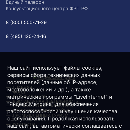
Единый телефон
Консультационного центра ФРП РФ
8 (800) 500-71-29
8 (495) 120-24-16
Наш сайт использует файлы cookies,
сервисы сбора технических данных
посетителей (данные об IP-адресе,
ГЛАВНАЯ
местоположении и др.), а также
ФОНД
метрические программы "LiveInternet" и
ЗАЙМЫ/ ГРАНТЫ
ВЫСТАВОЧНАЯ ДЕЯТЕЛЬНОСТЬ
"Яндекс.Метрика" для обеспечения
ПРОМЫШЛЕННЫЕ КЛАСТЕРЫ
ПРЕДОСТАВЛЕННЫЕ ЗАЙМЫ
работоспособности и улучшения качества
ПРОМЫШЛЕННЫЙ ТУРИЗМ
обслуживания. Продолжая использовать
ПРЕСС-ЦЕНТР
КОНТАКТЫ
наш сайт, вы автоматически соглашаетесь с