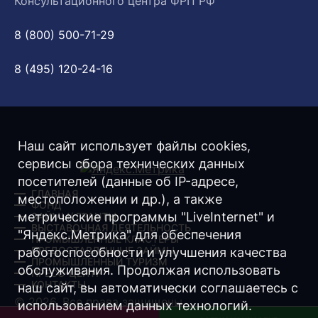
Консультационного центра ФРП РФ
8 (800) 500-71-29
8 (495) 120-24-16
Наш сайт использует файлы cookies,
сервисы сбора технических данных
посетителей (данные об IP-адресе,
ГЛАВНАЯ
местоположении и др.), а также
ФОНД
метрические программы "LiveInternet" и
ЗАЙМЫ/ ГРАНТЫ
ВЫСТАВОЧНАЯ ДЕЯТЕЛЬНОСТЬ
"Яндекс.Метрика" для обеспечения
ПРОМЫШЛЕННЫЕ КЛАСТЕРЫ
ПРЕДОСТАВЛЕННЫЕ ЗАЙМЫ
работоспособности и улучшения качества
ПРОМЫШЛЕННЫЙ ТУРИЗМ
обслуживания. Продолжая использовать
ПРЕСС-ЦЕНТР
КОНТАКТЫ
наш сайт, вы автоматически соглашаетесь с
© 2026. Все права защищены.
использованием данных технологий.