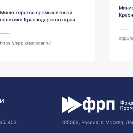
Минис
Министерство промышленной
Красн
политики Краснодарского края
http:/
https://mpp.krasnodar.ru/
ТИ
аб. 403
105062, Россия, г. Москва, Лял