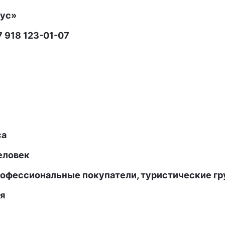
ус»
7 918 123-01-07
са
еловек
рофессиональные покупатели, туристические г
я