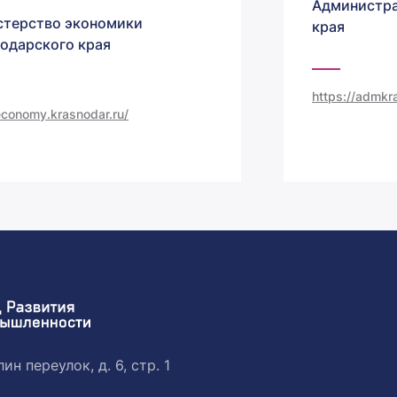
Администра
терство экономики
края
одарского края
https://admkra
/economy.krasnodar.ru/
ин переулок, д. 6, стр. 1