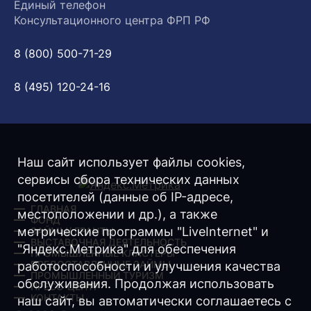
Единый телефон
Консультационного центра ФРП РФ
8 (800) 500-71-29
8 (495) 120-24-16
Наш сайт использует файлы cookies,
сервисы сбора технических данных
посетителей (данные об IP-адресе,
ГЛАВНАЯ
местоположении и др.), а также
ФОНД
метрические программы "LiveInternet" и
ЗАЙМЫ/ ГРАНТЫ
ВЫСТАВОЧНАЯ ДЕЯТЕЛЬНОСТЬ
"Яндекс.Метрика" для обеспечения
ПРОМЫШЛЕННЫЕ КЛАСТЕРЫ
ПРЕДОСТАВЛЕННЫЕ ЗАЙМЫ
работоспособности и улучшения качества
ПРОМЫШЛЕННЫЙ ТУРИЗМ
обслуживания. Продолжая использовать
ПРЕСС-ЦЕНТР
КОНТАКТЫ
наш сайт, вы автоматически соглашаетесь с