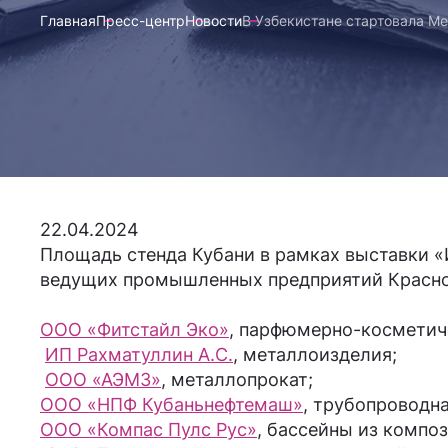
Главная
Пресс-центр
Новости
В Узбекистане стартовала 
22.04.2024
Площадь стенда Кубани в рамках выставки «
ведущих промышленных предприятий Красно
ООО «Фитстайл Эко»
, парфюмерно-косметич
ИП Рахматуллин А.С.
, металлоизделия;
ООО «АЭМЗ»
, металлопрокат;
ООО «НПФ Кубаньнефтемаш»
, трубопроводн
ООО «Компас Пулс Рус»
, бассейны из компо