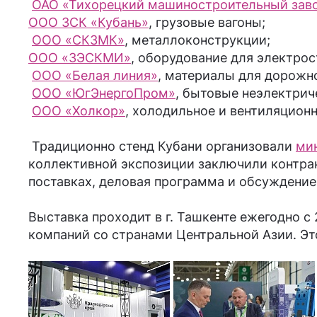
ОАО «Тихорецкий машиностроительный завод
ООО ЗСК «Кубань»
, грузовые вагоны;
ООО «СКЗМК
»
, металлоконструкции;
ООО «ЗЭСКМИ»
, оборудование для электрос
ООО «Белая линия»
, материалы для дорожн
ООО «ЮгЭнергоПром»
, бытовые неэлектрич
ООО «Холкор»
, холодильное и вентиляцион
Традиционно стенд Кубани организовали
ми
коллективной экспозиции заключили контрак
поставках, деловая программа и обсуждение
Выставка проходит в г. Ташкенте ежегодно 
компаний со странами Центральной Азии. Э