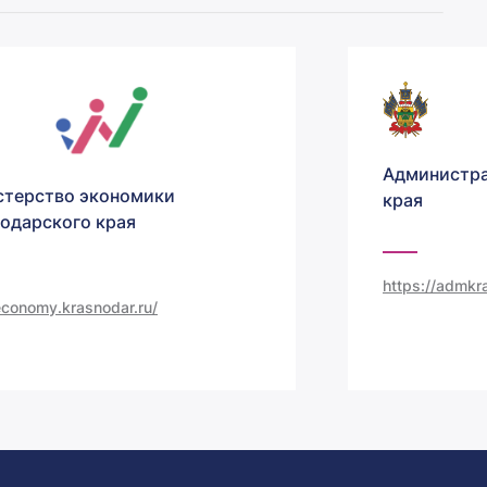
Администра
терство экономики
края
одарского края
https://admkra
/economy.krasnodar.ru/