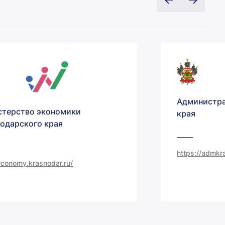
Администра
терство экономики
края
одарского края
https://admkra
/economy.krasnodar.ru/