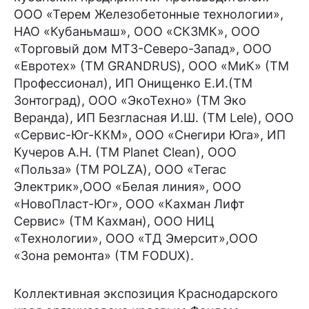
ООО «Терем Железобетонные технологии»,
НАО «Кубаньмаш», ООО «СКЗМК», ООО
«Торговый дом МТЗ-Северо-Запад», ООО
«Евротех» (ТМ GRANDRUS), ООО «МиК» (ТМ
Профессионал), ИП Онищенко Е.И.(ТМ
Зонтоград), ООО «ЭкоТехно» (ТМ Эко
Веранда), ИП Безгласная И.Ш. (ТМ Lele), ООО
«Сервис-Юг-ККМ», ООО «Снегири Юга», ИП
Кучеров А.Н. (ТМ Planet Clean), ООО
«Польза» (ТМ POLZA), ООО «Тегас
Электрик»,ООО «Белая линия», ООО
«НовоПласт-Юг», ООО «Кахман Лифт
Сервис» (ТМ Кахман), ООО НИЦ
«Технологии», ООО «ТД Эмерсит»,ООО
«Зона ремонта» (ТМ FODUX).
Коллективная экспозиция Краснодарского