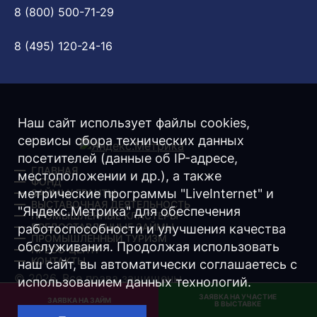
8 (800) 500-71-29
8 (495) 120-24-16
Наш сайт использует файлы cookies,
сервисы сбора технических данных
посетителей (данные об IP-адресе,
ГЛАВНАЯ
местоположении и др.), а также
ФОНД
метрические программы "LiveInternet" и
ЗАЙМЫ/ ГРАНТЫ
ВЫСТАВОЧНАЯ ДЕЯТЕЛЬНОСТЬ
"Яндекс.Метрика" для обеспечения
ПРОМЫШЛЕННЫЕ КЛАСТЕРЫ
ПРЕДОСТАВЛЕННЫЕ ЗАЙМЫ
работоспособности и улучшения качества
ПРОМЫШЛЕННЫЙ ТУРИЗМ
обслуживания. Продолжая использовать
ПРЕСС-ЦЕНТР
КОНТАКТЫ
наш сайт, вы автоматически соглашаетесь с
© 2026. Все права защищены.
использованием данных технологий.
ЗАЯВКА НА УЧАСТИЕ
Разработка -
Интернет-Имидж
ЗАЯВКА НА ЗАЙМ
В ВЫСТАВКЕ