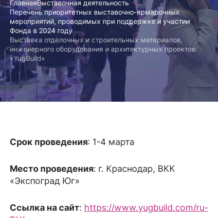
Главная
Выставочная деятельность
Перечень приоритетных выставочно-ярмарочных
мероприятий, проводимых при поддержке и участии
Фонда в 2024 году
Выставка отделочных и строительных материалов,
инженерного оборудования и архитектурных проектов
«YugBuild»
Срок проведения
: 1-4 марта
Место проведения
: г. Краснодар, ВКК
«Экспоград Юг»
Ссылка на сайт
:
https://www.yugbuild.com/ru-