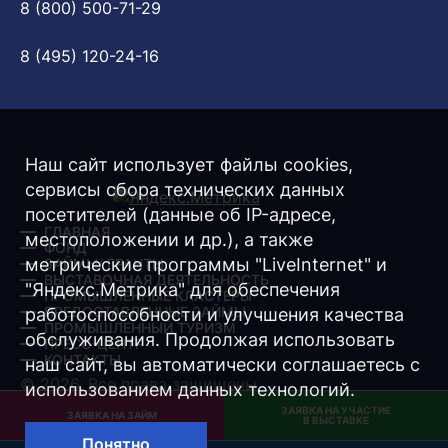
8 (800) 500-71-29
8 (495) 120-24-16
Наш сайт использует файлы cookies,
сервисы сбора технических данных
посетителей (данные об IP-адресе,
ГЛАВНАЯ
местоположении и др.), а также
ФОНД
метрические программы "LiveInternet" и
ЗАЙМЫ/ ГРАНТЫ
ВЫСТАВОЧНАЯ ДЕЯТЕЛЬНОСТЬ
"Яндекс.Метрика" для обеспечения
ПРОМЫШЛЕННЫЕ КЛАСТЕРЫ
ПРЕДОСТАВЛЕННЫЕ ЗАЙМЫ
работоспособности и улучшения качества
ПРОМЫШЛЕННЫЙ ТУРИЗМ
обслуживания. Продолжая использовать
ПРЕСС-ЦЕНТР
КОНТАКТЫ
наш сайт, вы автоматически соглашаетесь с
© 2026. Все права защищены.
использованием данных технологий.
ЗАЯВКА НА УЧАСТИЕ
Разработка -
Интернет-Имидж
ЗАЯВКА НА ЗАЙМ
В ВЫСТАВКЕ
Понятно