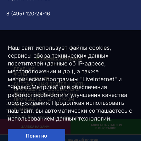
8 (495) 120-24-16
Наш сайт использует файлы cookies,
сервисы сбора технических данных
посетителей (данные об IP-адресе,
ГЛАВНАЯ
местоположении и др.), а также
ФОНД
метрические программы "LiveInternet" и
ЗАЙМЫ/ ГРАНТЫ
ВЫСТАВОЧНАЯ ДЕЯТЕЛЬНОСТЬ
"Яндекс.Метрика" для обеспечения
ПРОМЫШЛЕННЫЕ КЛАСТЕРЫ
ПРЕДОСТАВЛЕННЫЕ ЗАЙМЫ
работоспособности и улучшения качества
ПРОМЫШЛЕННЫЙ ТУРИЗМ
обслуживания. Продолжая использовать
ПРЕСС-ЦЕНТР
КОНТАКТЫ
наш сайт, вы автоматически соглашаетесь с
© 2026. Все права защищены.
использованием данных технологий.
ЗАЯВКА НА УЧАСТИЕ
Разработка -
Интернет-Имидж
ЗАЯВКА НА ЗАЙМ
В ВЫСТАВКЕ
Понятно