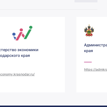
Администра
терство экономики
края
одарского края
https://admkra
/economy.krasnodar.ru/