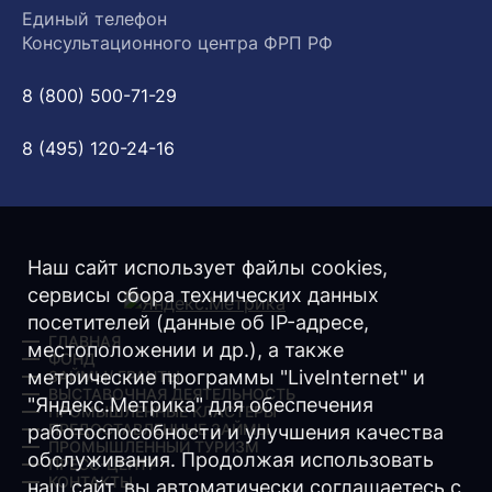
Единый телефон
Консультационного центра ФРП РФ
8 (800) 500-71-29
8 (495) 120-24-16
Наш сайт использует файлы cookies,
сервисы сбора технических данных
посетителей (данные об IP-адресе,
ГЛАВНАЯ
местоположении и др.), а также
ФОНД
метрические программы "LiveInternet" и
ЗАЙМЫ/ ГРАНТЫ
ВЫСТАВОЧНАЯ ДЕЯТЕЛЬНОСТЬ
"Яндекс.Метрика" для обеспечения
ПРОМЫШЛЕННЫЕ КЛАСТЕРЫ
ПРЕДОСТАВЛЕННЫЕ ЗАЙМЫ
работоспособности и улучшения качества
ПРОМЫШЛЕННЫЙ ТУРИЗМ
обслуживания. Продолжая использовать
ПРЕСС-ЦЕНТР
КОНТАКТЫ
наш сайт, вы автоматически соглашаетесь с