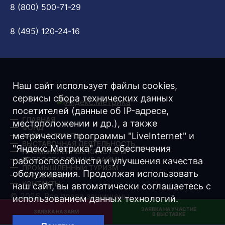
8 (800) 500-71-29
8 (495) 120-24-16
Наш сайт использует файлы cookies,
сервисы сбора технических данных
посетителей (данные об IP-адресе,
ГЛАВНАЯ
местоположении и др.), а также
ФОНД
метрические программы "LiveInternet" и
ЗАЙМЫ/ ГРАНТЫ
ВЫСТАВОЧНАЯ ДЕЯТЕЛЬНОСТЬ
"Яндекс.Метрика" для обеспечения
ПРОМЫШЛЕННЫЕ КЛАСТЕРЫ
ПРЕДОСТАВЛЕННЫЕ ЗАЙМЫ
работоспособности и улучшения качества
ПРОМЫШЛЕННЫЙ ТУРИЗМ
обслуживания. Продолжая использовать
ПРЕСС-ЦЕНТР
КОНТАКТЫ
наш сайт, вы автоматически соглашаетесь с
© 2026. Все права защищены.
использованием данных технологий.
ЗАЯВКА НА УЧАСТИЕ
Разработка -
Интернет-Имидж
ЗАЯВКА НА ЗАЙМ
В ВЫСТАВКЕ