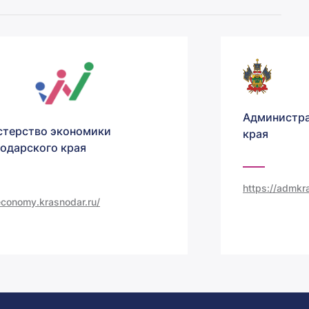
Администра
терство экономики
края
одарского края
https://admkra
/economy.krasnodar.ru/