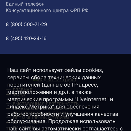
Единый телефон
Консультационного центра ФРП РФ
8 (800) 500-71-29
8 (495) 120-24-16
Наш сайт использует файлы cookies,
сервисы сбора технических данных
посетителей (данные об IP-адресе,
ГЛАВНАЯ
местоположении и др.), а также
ФОНД
метрические программы "LiveInternet" и
ЗАЙМЫ/ ГРАНТЫ
ВЫСТАВОЧНАЯ ДЕЯТЕЛЬНОСТЬ
"Яндекс.Метрика" для обеспечения
ПРОМЫШЛЕННЫЕ КЛАСТЕРЫ
ПРЕДОСТАВЛЕННЫЕ ЗАЙМЫ
работоспособности и улучшения качества
ПРОМЫШЛЕННЫЙ ТУРИЗМ
обслуживания. Продолжая использовать
ПРЕСС-ЦЕНТР
КОНТАКТЫ
наш сайт, вы автоматически соглашаетесь с