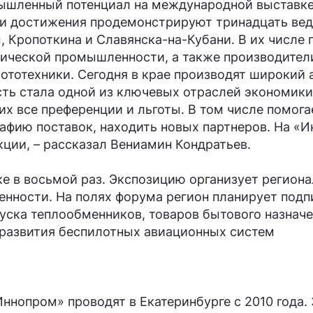
мышленный потенциал на международной выставке
 и достижения продемонстрируют тринадцать ве
ы, Кропоткина и Славянска-на-Кубани. В их числе
ической промышленности, а также производител
ототехники. Сегодня в крае производят широкий
ть стала одной из ключевых отраслей экономики
их все преференции и льготы. В том числе помог
рафию поставок, находить новых партнеров. На 
ции, – рассказал Вениамин Кондратьев.
вке в восьмой раз. Экспозицию организует реги
нности. На полях форума регион планирует подп
уска теплообменников, товаров бытового назначе
развития беспилотных авиационных систем
пром» проводят в Екатеринбурге с 2010 года. За