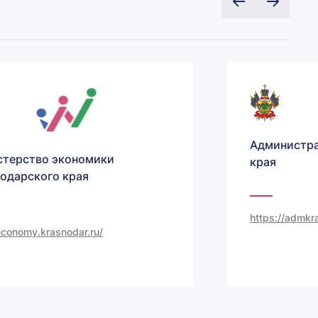
Администра
терство экономики
края
одарского края
https://admkra
/economy.krasnodar.ru/