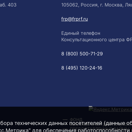
аб. 403
105062, Россия, г. Москва, Лял
frp@frprf.ru
Единый телефон
Консультационного центра Ф
8 (800) 500-71-29
8 (495) 120-24-16
ФОНД
бора технических данных посетителей (данные об 
ВЫСТАВОЧНАЯ ДЕЯТЕЛЬНОС
ПРЕДОСТАВЛЕННЫЕ ЗАЙМЫ
екс.Метрика" для обеспечения работоспособности