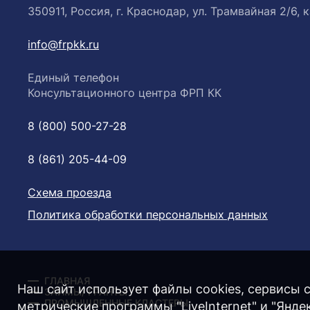
350911, Россия, г. Краснодар, ул. Трамвайная 2/6, к
info@frpkk.ru
Единый телефон
Консультационного центра ФРП КК
8 (800) 500-27-28
8 (861) 205-44-09
Схема проезда
Политика обработки персональных данных
ГЛАВНАЯ
Наш сайт использует файлы cookies, сервисы с
ЗАЙМЫ/ ГРАНТЫ
ПРОМЫШЛЕННЫЕ КЛАСТЕРЫ
метрические программы "LiveInternet" и "Янд