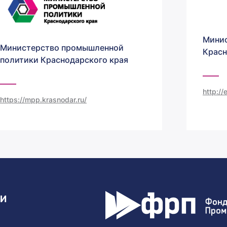
Минис
Министерство промышленной
Красн
политики Краснодарского края
http:/
https://mpp.krasnodar.ru/
ТИ