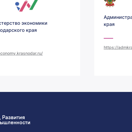
Администра
терство экономики
края
одарского края
https://admkra
/economy.krasnodar.ru/