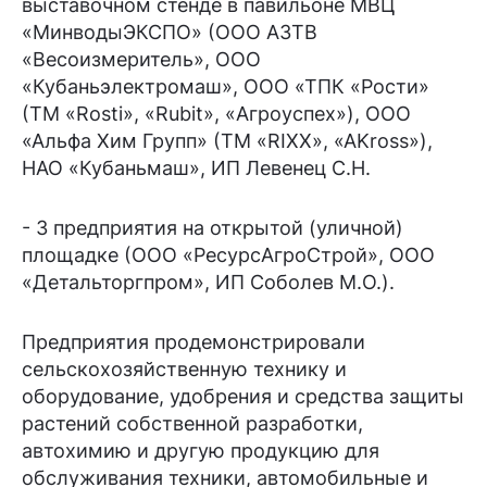
выставочном стенде в павильоне МВЦ
«МинводыЭКСПО» (ООО АЗТВ
«Весоизмеритель», ООО
«Кубаньэлектромаш», ООО «ТПК «Рости»
(ТМ «Rosti», «Rubit», «Агроуспех»), ООО
«Альфа Хим Групп» (ТМ «RIXX», «AKross»),
НАО «Кубаньмаш», ИП Левенец С.Н.
- 3 предприятия на открытой (уличной)
площадке (ООО «РесурсАгроСтрой», ООО
«Детальторгпром», ИП Соболев М.О.).
Предприятия продемонстрировали
сельскохозяйственную технику и
оборудование, удобрения и средства защиты
растений собственной разработки,
автохимию и другую продукцию для
обслуживания техники, автомобильные и