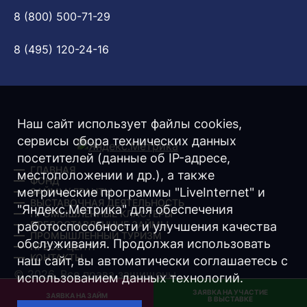
8 (800) 500-71-29
8 (495) 120-24-16
Наш сайт использует файлы cookies,
сервисы сбора технических данных
посетителей (данные об IP-адресе,
ГЛАВНАЯ
местоположении и др.), а также
ФОНД
метрические программы "LiveInternet" и
ЗАЙМЫ/ ГРАНТЫ
ВЫСТАВОЧНАЯ ДЕЯТЕЛЬНОСТЬ
"Яндекс.Метрика" для обеспечения
ПРОМЫШЛЕННЫЕ КЛАСТЕРЫ
ПРЕДОСТАВЛЕННЫЕ ЗАЙМЫ
работоспособности и улучшения качества
ПРОМЫШЛЕННЫЙ ТУРИЗМ
обслуживания. Продолжая использовать
ПРЕСС-ЦЕНТР
КОНТАКТЫ
наш сайт, вы автоматически соглашаетесь с
© 2026. Все права защищены.
использованием данных технологий.
ЗАЯВКА НА УЧАСТИЕ
Разработка -
Интернет-Имидж
ЗАЯВКА НА ЗАЙМ
В ВЫСТАВКЕ