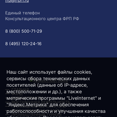
frp@frprf.ru
Единый телефон
Консультационного центра ФРП РФ
8 (800) 500-71-29
8 (495) 120-24-16
Наш сайт использует файлы cookies,
сервисы сбора технических данных
посетителей (данные об IP-адресе,
ГЛАВНАЯ
местоположении и др.), а также
ФОНД
метрические программы "LiveInternet" и
ЗАЙМЫ/ ГРАНТЫ
ВЫСТАВОЧНАЯ ДЕЯТЕЛЬНОСТЬ
"Яндекс.Метрика" для обеспечения
ПРОМЫШЛЕННЫЕ КЛАСТЕРЫ
ПРЕДОСТАВЛЕННЫЕ ЗАЙМЫ
работоспособности и улучшения качества
ПРОМЫШЛЕННЫЙ ТУРИЗМ