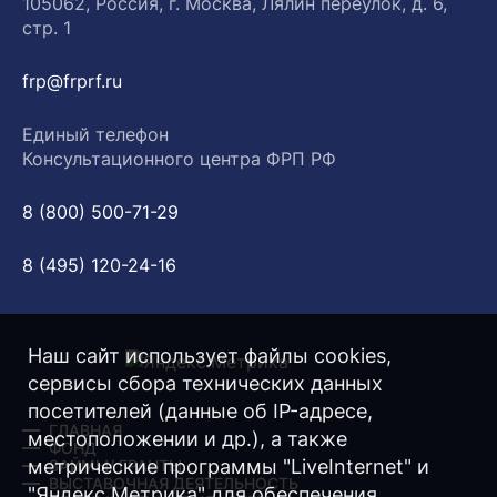
105062, Россия, г. Москва, Лялин переулок, д. 6,
стр. 1
frp@frprf.ru
Единый телефон
Консультационного центра ФРП РФ
8 (800) 500-71-29
8 (495) 120-24-16
Наш сайт использует файлы cookies,
сервисы сбора технических данных
посетителей (данные об IP-адресе,
ГЛАВНАЯ
местоположении и др.), а также
ФОНД
метрические программы "LiveInternet" и
ЗАЙМЫ/ ГРАНТЫ
ВЫСТАВОЧНАЯ ДЕЯТЕЛЬНОСТЬ
"Яндекс.Метрика" для обеспечения